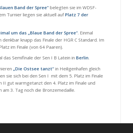
B
lauen Band der Spree“
belegten sie im WDSF-
em Turnier liegen sie aktuell auf
Platz 7 der
eimal um das „Blaue Band der Spree“
. Einmal
n denkbar knapp das Finale der HGR C Standard. Im
latz im Finale (von 64 Paaren).
 das Semifinale der Sen I B Latein in
Berlin
.
nieren
„Die Ostsee tanzt“
in Heiligenhafen gleich
n sie sich bei den Sen I mit dem 5. Platz im Finale
 II gut warmgetanzt den 4. Platz im Finale und
ich am 3. Tag noch die Bronzemedaille.