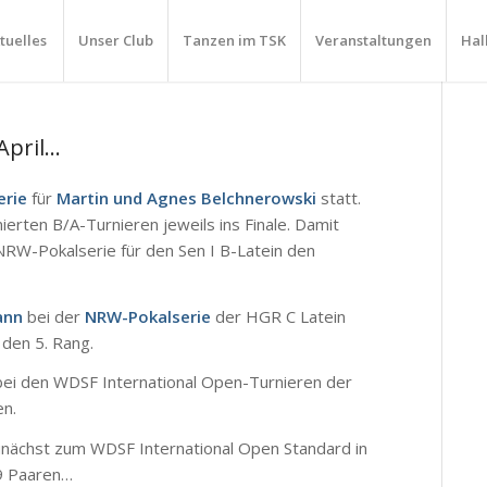
tuelles
Unser Club
Tanzen im TSK
Veranstaltungen
Hal
 April…
erie
für
Martin und Agnes Belchnerowski
statt.
ierten B/A-Turnieren jeweils ins Finale. Damit
NRW-Pokalserie für den Sen I B-Latein den
ann
bei der
NRW-Pokalserie
der HGR C Latein
 den 5. Rang.
ei den WDSF International Open-Turnieren der
en.
nächst zum WDSF International Open Standard in
19 Paaren…