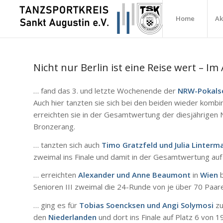
Home
Ak
Nicht nur Berlin ist eine Reise wert – Im
… fand das 3. und letzte Wochenende der
NRW-Pokals
Auch hier tanzten sie sich bei den beiden wieder kombin
erreichten sie in der Gesamtwertung der diesjährigen 
Bronzerang.
… tanzten sich auch
Timo Gratzfeld und Julia Linterm
zweimal ins Finale und damit in der Gesamtwertung auf
… erreichten
Alexander und Anne Beaumont
in
Wien
b
Senioren III zweimal die 24-Runde von je über 70 Paar
… ging es für
Tobias Soencksen und Angi Solymosi
zu
den
Niederlanden
und dort ins Finale auf Platz 6 von 