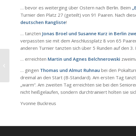
… bevor es weiterging über Ostern nach Berlin. Beim
„
Turnier den Platz 27 (geteilt) von 91 Paaren. Nach dies
deutschen Rangliste
!
… tanzten
Jonas Broel und Susanne Kurz in Berlin zw
verpassten sie mit dem Anschlussplatz 8 von 65 Paare
anderen Turnier tanzten sich über 5 Runden auf den 3. P
… erreichten
Martin und Agnes Belchnerowski
zweimal
Im März….
… gingen
Thomas und Almut Ruhnau
bei den Pokaltur
dreimal an den Start (B-Standard). Am ersten Tag tanzte
„warm“. Am zweiten Tag erreichten sie bei den Senioren
nicht heißgelaufen, sondern durchtrainiert holten sie s
Yvonne Buckreus