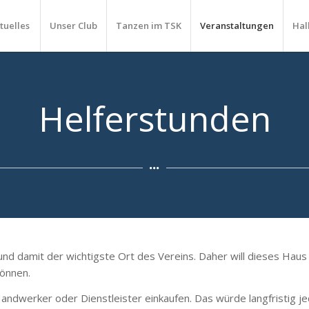
tuelles
Unser Club
Tanzen im TSK
Veranstaltungen
Hal
Helferstunden
r und damit der wichtigste Ort des Vereins. Daher will dieses Ha
können.
dwerker oder Dienstleister einkaufen. Das würde langfristig je