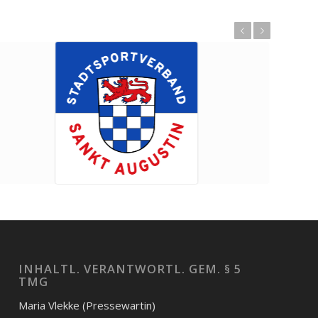
Zurück
Weiter
INHALTL. VERANTWORTL. GEM. § 5
TMG
Maria Vlekke (Pressewartin)