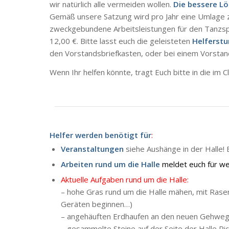
wir natürlich alle vermeiden wollen.
Die bessere Lö
Gemäß unsere Satzung wird pro Jahr eine Umlage z
zweckgebundene Arbeitsleistungen für den Tanzspo
12,00 €. Bitte lasst euch die geleisteten
Helferst
den Vorstandsbriefkasten, oder bei einem Vorstan
Wenn Ihr helfen könnte, tragt Euch bitte in die im 
Helfer werden benötigt für
:
Veranstaltungen
siehe Aushänge in der Halle!
Arbeiten rund um die Halle
meldet euch für we
Aktuelle Aufgaben rund um die Halle:
– hohe Gras rund um die Halle mähen, mit Ras
Geräten beginnen…)
– angehäuften Erdhaufen an den neuen Gehwege
– gesammelte Steine auf der Seite der Halle Rich