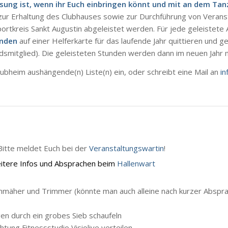
sung ist, wenn ihr Euch einbringen könnt und mit an dem Tanz
ur Erhaltung des Clubhauses sowie zur Durchführung von Veransta
rtkreis Sankt Augustin abgeleistet werden. Für jede geleistete
unden
auf einer Helferkarte für das laufende Jahr quittieren und 
dsmitglied). Die geleisteten Stunden werden dann im neuen Jahr 
Clubheim aushängende(n) Liste(n) ein, oder schreibt eine Mail an
in
 Bitte meldet Euch bei der
Veranstaltungswartin
!
itere Infos und Absprachen beim
Hallenwart
enmäher und Trimmer (könnte man auch alleine nach kurzer Absp
n durch ein grobes Sieb schaufeln
tung Fitnessstudio Visiolive verteilen