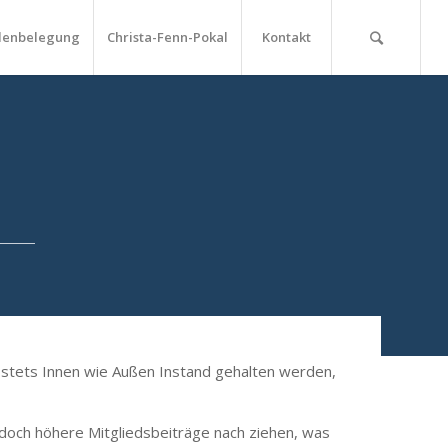
lenbelegung
Christa-Fenn-Pokal
Kontakt
us stets Innen wie Außen Instand gehalten werden,
doch höhere Mitgliedsbeiträge nach ziehen, was