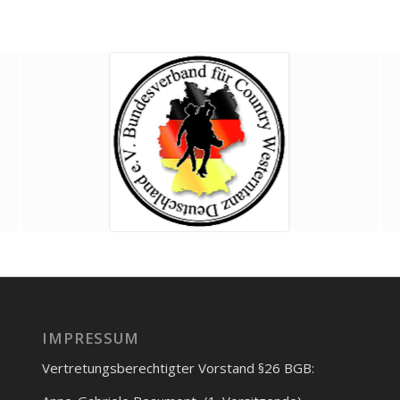
IMPRESSUM
Vertretungsberechtigter Vorstand §26 BGB: