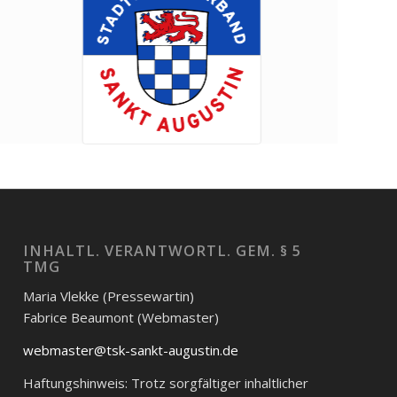
INHALTL. VERANTWORTL. GEM. § 5
TMG
Maria Vlekke (Pressewartin)
Fabrice Beaumont (Webmaster)
webmaster@tsk-sankt-augustin.de
Haftungshinweis: Trotz sorgfältiger inhaltlicher