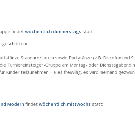
uppe findet
wöchentlich
donnerstags
statt:
rtgeschrittene
ftstänze Standard/Latein sowie Partytänze (z.B. Discofox und Sal
n die Turniereinsteiger-Gruppe am Montag- oder Dienstagabend m
r Kinder teilzunehmen – alles freiwillig, es wird niemand gezwun
und Modern
findet
wöchentlich
mittwochs
statt: