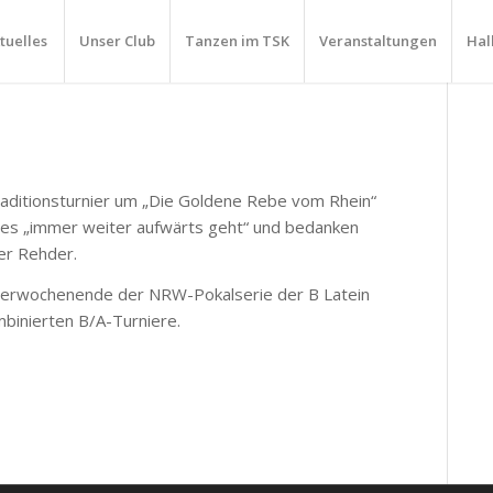
tuelles
Unser Club
Tanzen im TSK
Veranstaltungen
Hal
aditionsturnier um „Die Goldene Rebe vom Rhein“
ss es „immer weiter aufwärts geht“ und bedanken
ver Rehder.
nierwochenende der NRW-Pokalserie der B Latein
mbinierten B/A-Turniere.