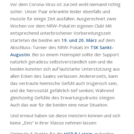
Vor dem Corona-Virus ist zurzeit wohl niemand richtig
sicher. Unser Paar erkrankte leider ebenfalls und
musste für einige Zeit ausfallen. Ausgerechnet zwei
Wochen vor dem NRW-Pokal im eigenen Club! Mit
entsprechend unterbrochener Vorbereitungszeit
starteten die beidne am
19. und 20. März
auf dem
Abschluss-Turnier des NRW-Pokals im
TSK Sankt-
Augustin
. Bei so einem Heimspiel sollte der Support
natürlich geradezu selbstverständlich sein und die
beiden konnten sich auf lautstarke Unterstützung aus
allen Ecken des Saales verlassen. Andererseits, kann
das vertraute heimische Gefühl auch trügerisch sein,
und die Nervosität gefährlich tief senken; Während
gleichzeitig Gefühle des Erwartungsdrucks steigen.
Auch das war für die beiden eine neue Situation.
Und erneut haben sie diese meistern können und sich
keine „Eins“ in ihrer Klasse nehmen lassen:
Optimale 5 Punkte für die
HGR B Latein
an beiden