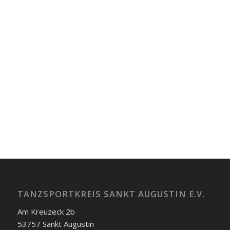
Siegerehrung
– 19. März –
Siegerehrung
HGR B Lat
– 20. März –
Siegerehrung
HGR B Lat
– NRW Pokal
HGR B Lat
TANZSPORTKREIS SANKT AUGUSTIN E.V.
Am Kreuzeck 2b
53757 Sankt Augustin