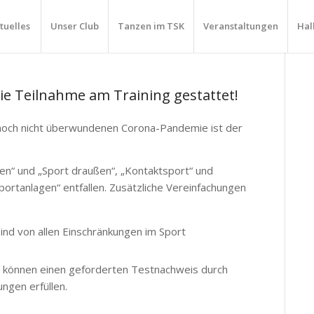
tuelles
Unser Club
Tanzen im TSK
Veranstaltungen
Hal
die Teilnahme am Training gestattet!
och nicht überwundenen Corona-Pandemie ist der
nen“ und „Sport draußen“, „Kontaktsport“ und
portanlagen“ entfallen. Zusätzliche Vereinfachungen
sind von allen Einschränkungen im Sport
 Sie können einen geforderten Testnachweis durch
ngen erfüllen.