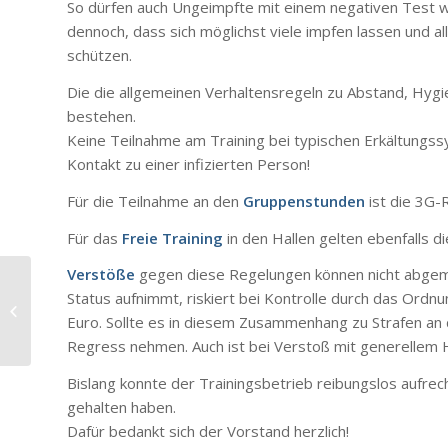
So dürfen auch Ungeimpfte mit einem negativen Test w
dennoch, dass sich möglichst viele impfen lassen und al
schützen.
Die die allgemeinen Verhaltensregeln zu Abstand, Hy
bestehen.
Keine Teilnahme am Training bei typischen Erkältungs
Kontakt zu einer infizierten Person!
Für die Teilnahme an den
Gruppenstunden
ist die 3G-
Für das
Freie Training
in den Hallen gelten ebenfalls d
Verstöße
gegen diese Regelungen können nicht abgem
Status aufnimmt, riskiert bei Kontrolle durch das Or
Neue Regelungen ab
13. Januar 2022
Euro. Sollte es in diesem Zusammenhang zu Strafen an
Regress nehmen. Auch ist bei Verstoß mit generellem 
Bislang konnte der Trainingsbetrieb reibungslos aufrecht
gehalten haben.
Dafür bedankt sich der Vorstand herzlich!