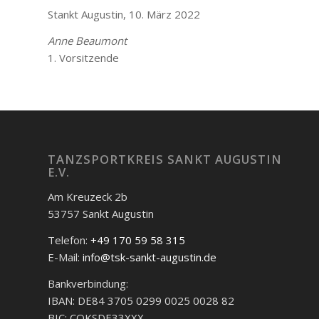
Stankt Augustin, 10. März 2022
Anne Beaumont
1. Vorsitzende
TANZSPORTKREIS SANKT AUGUSTIN
E.V.
Am Kreuzeck 2b
53757 Sankt Augustin
Telefon:
+49 170 59 58 315
E-Mail:
info@tsk-sankt-augustin.de
Bankverbindung:
IBAN: DE84 3705 0299 0025 0028 82
BIC: COKSDE33XXX