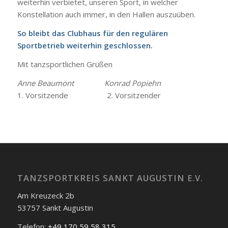
weiterhin verbietet, unseren Sport, in welcher
Konstellation auch immer, in den Hallen auszuüben.
So bleibt das Clubhaus für den regulären
Sportbetrieb weiterhin geschlossen.
Mit tanzsportlichen Grüßen
Anne Beaumont Konrad Popiehn
1. Vorsitzende 2. Vorsitzender
TANZSPORTKREIS SANKT AUGUSTIN E.V.
Am Kreuzeck 2b
53757 Sankt Augustin
Telefon:
+49 170 59 58 315