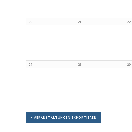
20
21
22
27
28
29
+ VERANSTALTUNGEN EXPORTIEREN