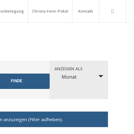
lenbelegung
Christa-Fenn-Pokal
Kontakt
r
Veranstaltung
ANZEIGEN ALS
Ansichten-
Monat
Navigation
 anzuzeigen (Filter aufheben).