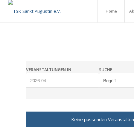
Home
Ak
Veranstaltungen
Veranstaltungen
Suche
VERANSTALTUNGEN IN
SUCHE
Suche
und
Ansichten,
Navigation
Keine passenden Veranstaltunge