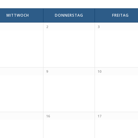
MITTWOCH
DONNERSTAG
FREITAG
2
3
9
10
16
17