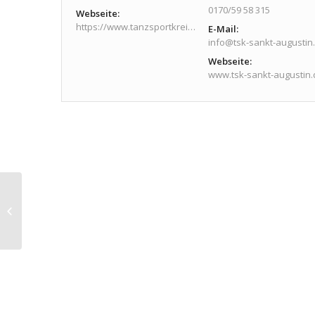
0170/59 58 315
Webseite:
https://www.tanzsportkreis-sankt-augustin.de/veranstaltungen/veranstaltungen
E-Mail:
info@tsk-sankt-augustin
Webseite:
www.tsk-sankt-augustin.
TTT – TSK Tanz Treff