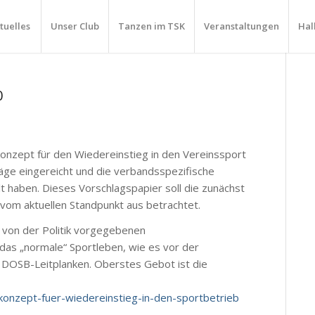
tuelles
Unser Club
Tanzen im TSK
Veranstaltungen
Hal
0
onzept für den Wiedereinstieg in den Vereinssport
äge eingereicht und die verbandsspezifische
 haben. Dieses Vorschlagspapier soll die zunächst
vom aktuellen Standpunkt aus betrachtet.
r von der Politik vorgegebenen
 das „normale“ Sportleben, wie es vor der
 DOSB-Leitplanken. Oberstes Gebot ist die
onzept-fuer-wiedereinstieg-in-den-sportbetrieb