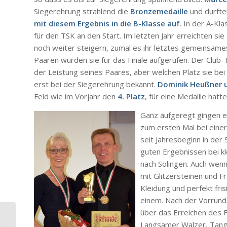
Siegerehrung strahlend die
Bronzemedaille
und durften
mit diesem Ergebnis in die B-Klasse auf
. In der A-K
für den TSK an den Start. Im letzten Jahr erreichten sie
noch weiter steigern, zumal es ihr letztes gemeinsames
Paaren wurden sie für das Finale aufgerufen. Der Club-
der Leistung seines Paares, aber welchen Platz sie bei
erst bei der Siegerehrung bekannt.
Dominik Heußner 
Feld wie im Vorjahr den
4. Platz
, für eine Medaille hatt
Ganz aufgeregt gingen 
zum ersten Mal bei einer
seit Jahresbeginn in der
guten Ergebnissen bei kl
nach Solingen. Auch wenn 
mit Glitzersteinen und Fr
Kleidung und perfekt fri
einem. Nach der Vorrund
über das Erreichen des F
Unsere Paare bei der
Langsamer Walzer, Tango