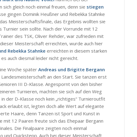
 sich gleich noch einmal freuen, denn sie
stiegen
lasse gingen Dominik Heußner und Rebekka Stahnke
 das Meisterschaftsfinale, das Ergebnis wollten sie
 Turnier sein sollte. Nach der Vorrunde mit 12
Trainer des TSK, Oliver Rehder, war zufrieden mit
 dieser Meisterschaft erreichten, wurde auch hier
und Rebekka Stahnke
erreichten in diesem starken
e es auch diesmal leider nicht gereicht.
eine Woche später
Andreas und Brigitte Bergann
 Landesmeisterschaft an den Start. Sie tanzen erst
 Senioren III D-Klasse. Angespornt von den bisher
eineren Turnieren, machten sie sich auf den Weg
in der D-Klasse noch kein „richtiges“ Turnieroutfit
ack erlaubt ist, legten doch alle Wert auf elegante
sierte Haare, denn Tanzen ist Sport und Kunst in
e mit 12 Paaren freute sich das Ehepaar Bergann
inales. Die Finalpaare zeigten noch einmal
 und Quickstepp. Auch bei dieser Meisterschaft