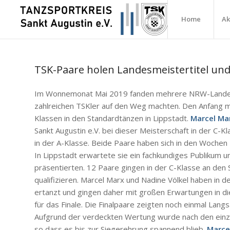
Home
Ak
TSK-Paare holen Landesmeistertitel und
Im Wonnemonat Mai 2019 fanden mehrere NRW-Landesm
zahlreichen TSKler auf den Weg machten. Den Anfang 
Klassen in den Standardtänzen in Lippstadt.
Marcel Mar
Sankt Augustin e.V. bei dieser Meisterschaft in der C-K
in der A-Klasse. Beide Paare haben sich in den Wochen z
In Lippstadt erwartete sie ein fachkundiges Publikum 
präsentierten. 12 Paare gingen in der C-Klasse an den S
qualifizieren. Marcel Marx und Nadine Völkel haben in 
ertanzt und gingen daher mit großen Erwartungen in die
für das Finale. Die Finalpaare zeigten noch einmal Lan
Aufgrund der verdeckten Wertung wurde nach den einz
so dass es bis zur Siegerehrung spannend blieb.
Marce