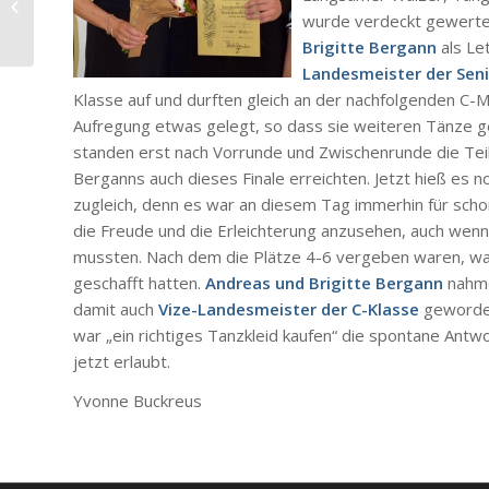
NRW-Pokal-Serie Jan-
wurde verdeckt gewerte
Mai 2019
Brigitte Bergann
als Le
Landesmeister der Seni
Klasse auf und durften gleich an der nachfolgenden C-Me
Aufregung etwas gelegt, so dass sie weiteren Tänze g
standen erst nach Vorrunde und Zwischenrunde die Teil
Berganns auch dieses Finale erreichten. Jetzt hieß es
zugleich, denn es war an diesem Tag immerhin für scho
die Freude und die Erleichterung anzusehen, auch wenn
mussten. Nach dem die Plätze 4-6 vergeben waren, war
geschafft hatten.
Andreas und Brigitte Bergann
nahme
damit auch
Vize-Landesmeister der C-Klasse
geworden
war „ein richtiges Tanzkleid kaufen“ die spontane Antwor
jetzt erlaubt.
Yvonne Buckreus