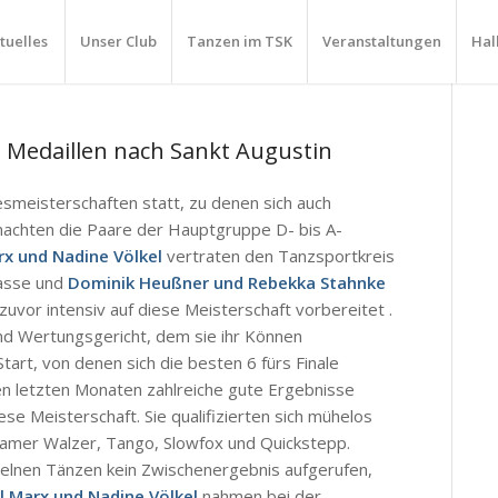
tuelles
Unser Club
Tanzen im TSK
Veranstaltungen
Hal
 Medaillen nach Sankt Augustin
eisterschaften statt, zu denen sich auch
machten die Paare der Hauptgruppe D- bis A-
x und Nadine Völkel
vertraten den Tanzsportkreis
lasse und
Dominik Heußner und Rebekka Stahnke
uvor intensiv auf diese Meisterschaft vorbereitet .
und Wertungsgericht, dem sie ihr Können
tart, von denen sich die besten 6 fürs Finale
den letzten Monaten zahlreiche gute Ergebnisse
se Meisterschaft. Sie qualifizierten sich mühelos
gsamer Walzer, Tango, Slowfox und Quickstepp.
elnen Tänzen kein Zwischenergebnis aufgerufen,
l Marx und Nadine Völkel
nahmen bei der