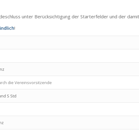
eschluss unter Berücksichtigung der Starterfelder und der damit
indlich
!
anz
rch die Vereinsvorsitzende
und S Std
nz