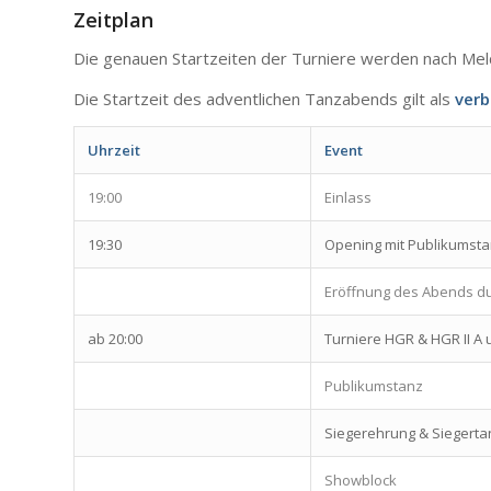
Zeitplan
Die genauen Startzeiten der Turniere werden nach Meld
Die Startzeit des adventlichen Tanzabends gilt als
verb
Uhrzeit
Event
19:00
Einlass
19:30
Opening mit Publikumst
Eröffnung des Abends du
ab 20:00
Turniere HGR & HGR II A 
Publikumstanz
Siegerehrung & Siegerta
Showblock