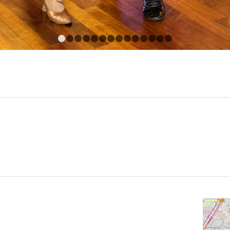
1
2
3
4
5
6
7
8
9
10
11
12
13
14