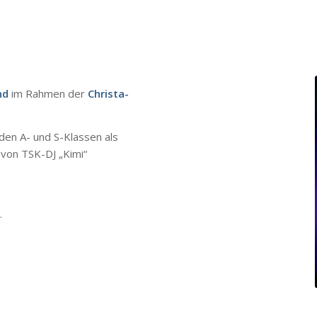
nd
im Rahmen der
Christa-
den A- und S-Klassen als
 von TSK-DJ „Kimi“
.