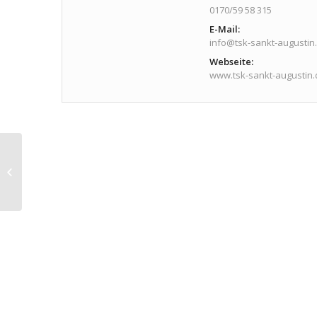
0170/59 58 315
E-Mail:
info@tsk-sankt-augustin
Webseite:
www.tsk-sankt-augustin.
TTT – TSK Tanz Treff
mit Edith
Veranstaltungs-
Navigation