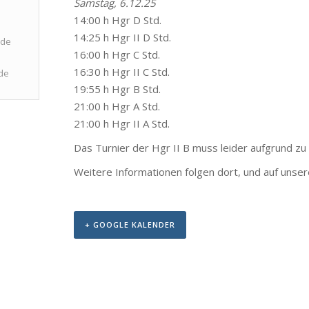
Samstag, 6.12.25
14:00 h Hgr D Std.
14:25 h Hgr II D Std.
.de
16:00 h Hgr C Std.
16:30 h Hgr II C Std.
de
19:55 h Hgr B Std.
21:00 h Hgr A Std.
21:00 h Hgr II A Std.
Das Turnier der Hgr II B muss leider aufgrund zu
Weitere Informationen folgen dort, und auf unse
+ GOOGLE KALENDER