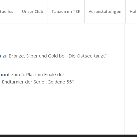
tuelles
Unser Club
Tanzen im TSK
Veranstaltungen
Hal
u
zu Bronze, Silber und Gold bei „Die Ostsee tanzt“
umon
t zum 5. Platz im Finale der
m Endturnier der Serie „Goldene 55“!