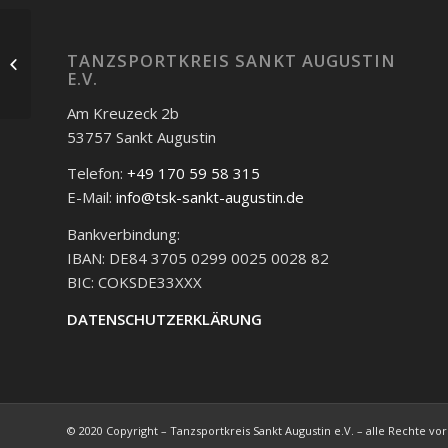
Finalisten der
Landesmeisterschaft
TANZSPORTKREIS SANKT AUGUSTIN
E.V.
Hauptgruppe
Standard
Am Kreuzeck 2b
53757 Sankt Augustin
Telefon:
+49 170 59 58 315
E-Mail:
info@tsk-sankt-augustin.de
Bankverbindung:
IBAN: DE84 3705 0299 0025 0028 82
BIC: COKSDE33XXX
DATENSCHUTZERKLÄRUNG
© 2020 Copyright – Tanzsportkreis Sankt Augustin e.V. – alle Rechte vo